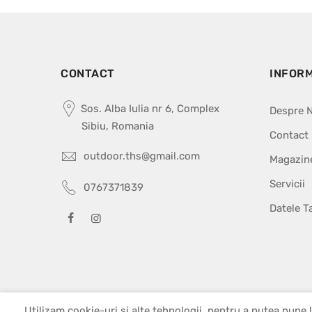
CONTACT
INFORM
Sos. Alba Iulia nr 6, Complex
Despre N
Sibiu, Romania
Contact
outdoor.ths@gmail.com
Magazin
Servicii
0767371839
Datele T
Utilizam cookie-uri si alte tehnologii, pentru a putea pune l