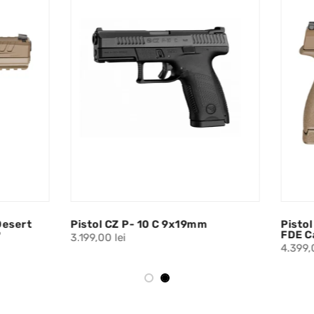
CZ P- 10 C 9x19mm
Pistol HS HELLCAT PRO OS
FDE Calibru 9x19
lei
4.399,00 lei