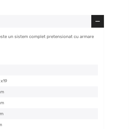
 este un sistem complet pretensionat cu armare
 x19
mm
mm
mm
m