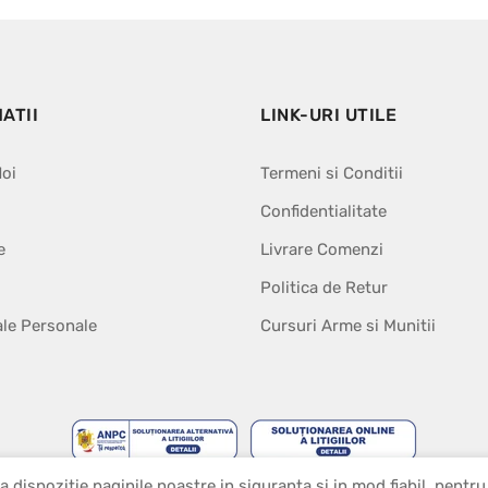
ATII
LINK-URI UTILE
oi
Termeni si Conditii
Confidentialitate
e
Livrare Comenzi
Politica de Retur
ale Personale
Cursuri Arme si Munitii
a dispozitie paginile noastre in siguranta si in mod fiabil, pentru