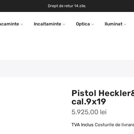
Drept de retur 14 zile.
acaminte
Incaltaminte
Optica
Iluminat
Pistol Heckle
cal.9x19
5.925,00 lei
TVA Inclus
Costurile de livrar