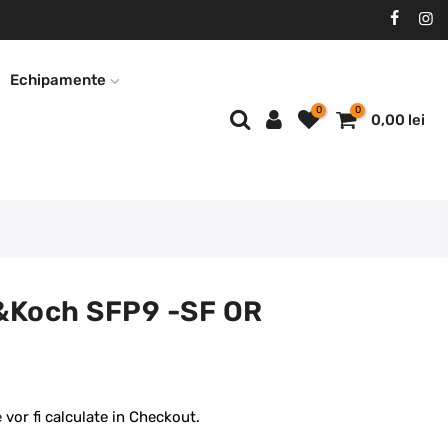
Echipamente
0
0
0,00 lei
r&Koch SFP9 -SF OR
e
vor fi calculate in Checkout.