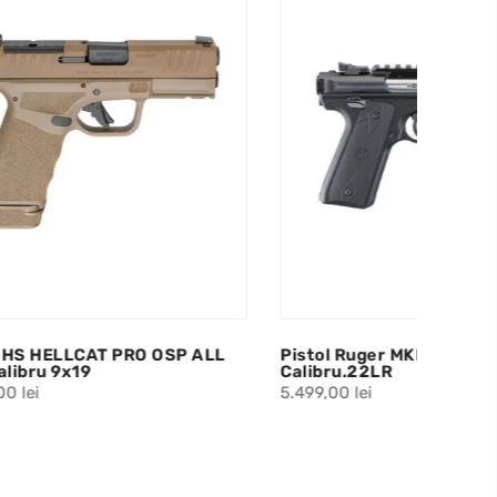
P ALL
Pistol Ruger MKIV Tactical 22-45
Calibru.22LR
5.499,00 lei