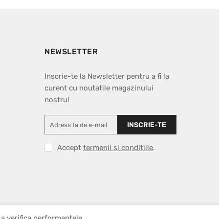
NEWSLETTER
Inscrie-te la Newsletter pentru a fi la
curent cu noutatile magazinului
nostru!
INSCRIE-TE
Accept
termenii si conditiile
.
 a verifica performantele