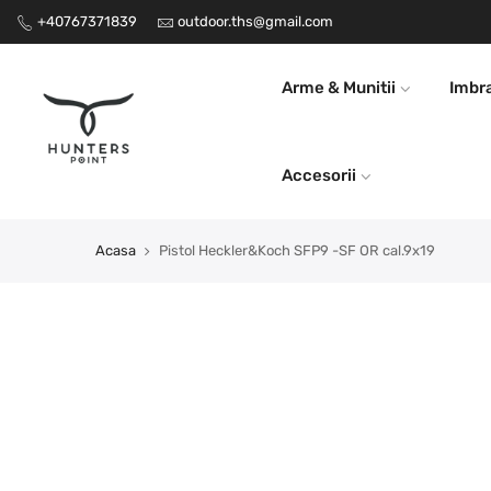
+40767371839
Transport gratuit la comenzi peste 1000 RON
outdoor.ths@gmail.com
Arme & Munitii
Imbr
Accesorii
Acasa
Pistol Heckler&Koch SFP9 -SF OR cal.9x19