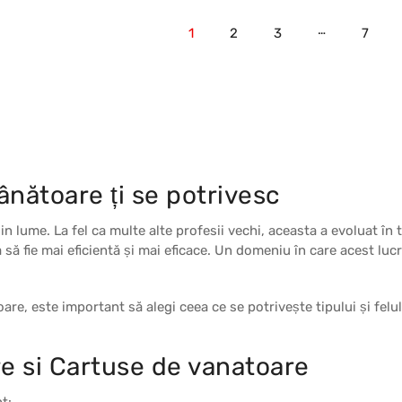
…
1
2
3
7
nătoare ți se potrivesc
n lume. La fel ca multe alte profesii vechi, aceasta a evoluat în 
 să fie mai eficientă și mai eficace. Un domeniu în care acest luc
e, este important să alegi ceea ce se potrivește tipului și felul
e si
Cartuse de vanatoare
t: