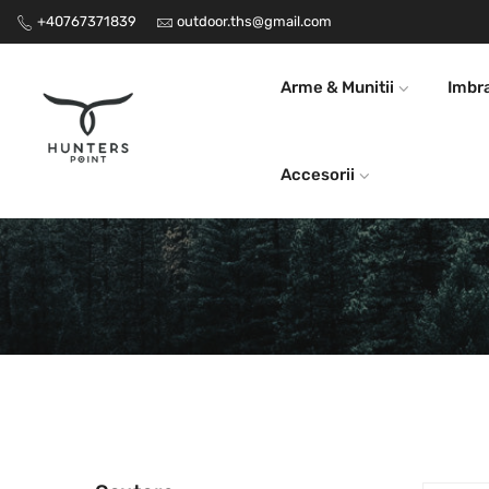
+40767371839
Transport gratuit la comenzi peste 1000 RON
outdoor.ths@gmail.com
Arme & Munitii
Imbr
Accesorii