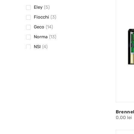
Eley
(5)
Fiocchi
(3)
Geco
(14)
Norma
(13)
NSI
(4)
Rio
(1)
Rottweil
(3)
Royal
(1)
RWS
(23)
S&B
(9)
Sako
(11)
Brenne
Sauvestre
(4)
0,00 lei