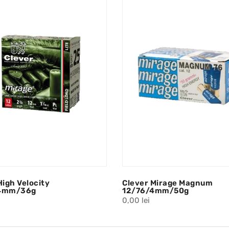
High Velocity
Clever Mirage Magnum
4mm/36g
12/76/4mm/50g
0,00 lei