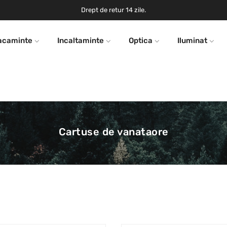
Drept de retur 14 zile.
acaminte
Incaltaminte
Optica
Iluminat
Cartuse de vanataore